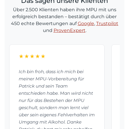
Das sagen unsere Klienten
Über 2.500 Klienten haben ihre MPU mit uns
erfolgreich bestanden – bestätigt durch über
450 echte Bewertungen auf
Google
,
Trustpilot
und
ProvenExpert
.
★★★★★
★
Ich bin froh, dass ich mich bei
Dan
meiner MPU-Vorbereitung für
bes
Patrick und sein Team
vor
entschieden habe. Man wird nicht
mei
nur für das Bestehen der MPU
Pat
geschult, sondern man lernt viel
vie
über sein eigenes Fehlverhalten im
hab
Umgang mit Alkohol. Danke
auf