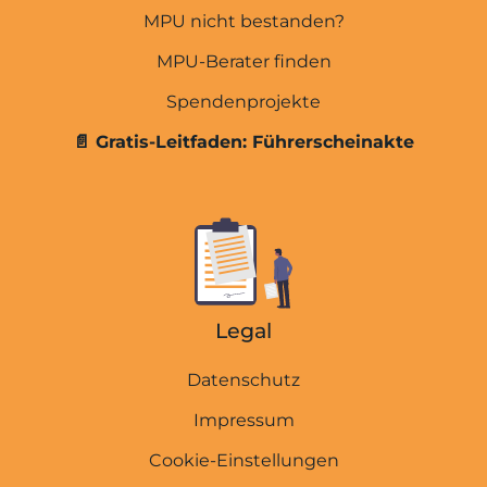
MPU wegen Punkten
MPU nicht bestanden?
MPU wegen Straftaten
MPU-Berater finden
THC-Rechner
Spendenprojekte
Promillerechner
📄 Gratis-Leitfaden: Führerscheinakte
E-Scooter & Fahrrad
MPU wegen Drogen
MPU wegen Cannabis
MPU wegen Alkohol
Legal
Abstinenznachweise
Führerscheinakte
Datenschutz
Impressum
Übersicht
Cookie-Einstellungen
Kosten der MPU-Vorbereitung