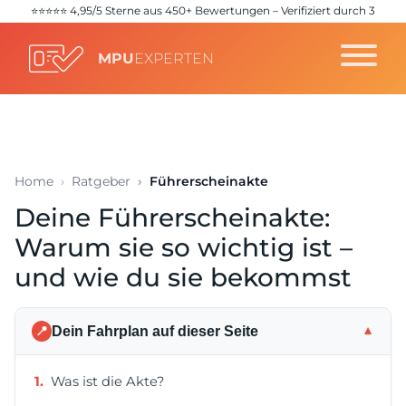
⭐️⭐️⭐️⭐️⭐️ 4,95/5 Sterne aus 450+ Bewertungen – Verifiziert durch 3
unabhängige Quellen (
Google
,
Trustpilot
,
ProvenExpert
)
MPU
EXPERTEN
Home
Ratgeber
Führerscheinakte
Deine Führerscheinakte:
Warum sie so wichtig ist –
und wie du sie bekommst
Dein Fahrplan auf dieser Seite
▼
📍
Was ist die Akte?