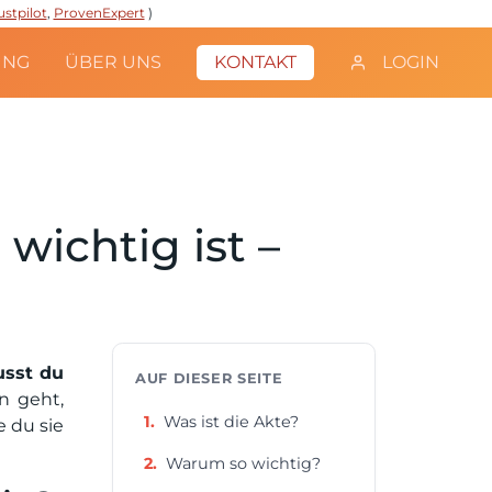
ustpilot
,
ProvenExpert
)
UNG
ÜBER UNS
KONTAKT
LOGIN
wichtig ist –
usst du
AUF DIESER SEITE
n geht,
Was ist die Akte?
e du sie
Warum so wichtig?