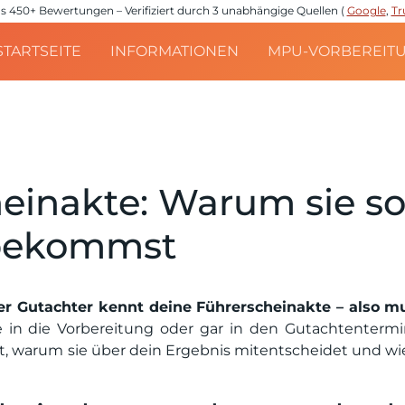
e aus 450+ Bewertungen – Verifiziert durch 3 unabhängige Quellen (
Google
,
Tr
STARTSEITE
INFORMATIONEN
MPU-VORBEREIT
einakte: Warum sie so 
 bekommst
er Gutachter kennt deine Führerscheinakte – also m
in die Vorbereitung oder gar in den Gutachtentermi
teht, warum sie über dein Ergebnis mitentscheidet und wi