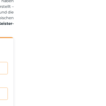
e haben
stellt –
und die
ypischen
eister-