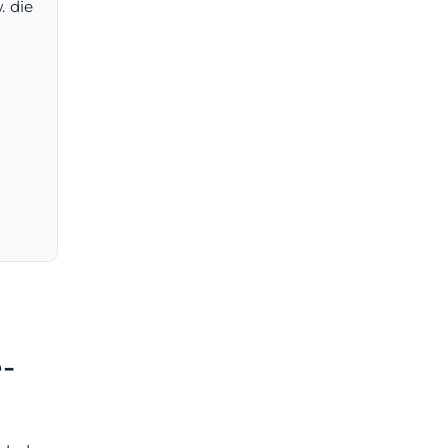
. die
-