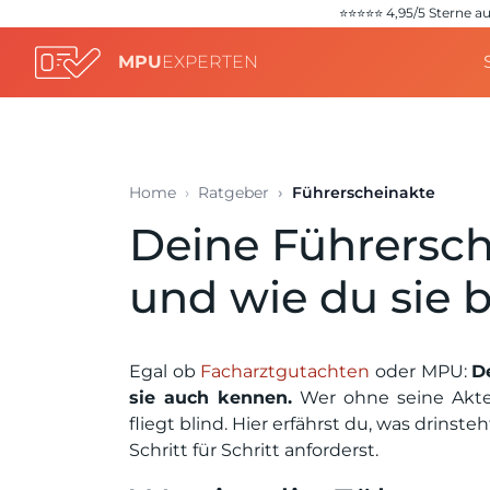
⭐️⭐️⭐️⭐️⭐️ 4,95/5 Stern
MPU
EXPERTEN
Home
Ratgeber
Führerscheinakte
Deine Führersch
und wie du sie
Egal ob
Facharztgutachten
oder MPU:
D
sie auch kennen.
Wer ohne seine Akte 
fliegt blind. Hier erfährst du, was drins
Schritt für Schritt anforderst.