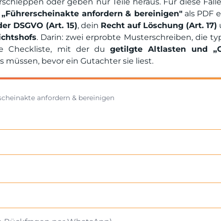
schleppen oder geben nur Teile heraus. Für diese Fäll
n
„Führerscheinakte anfordern & bereinigen"
als PDF er
er DSGVO (Art. 15)
, dein
Recht auf Löschung (Art. 17)
ichtshofs
. Darin: zwei erprobte Musterschreiben, die t
e Checkliste, mit der du
getilgte Altlasten und „G
s müssen, bevor ein Gutachter sie liest.
scheinakte anfordern & bereinigen