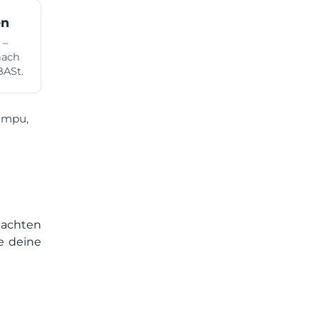
en
 –
nach
ASt.
-mpu,
tachten
e deine