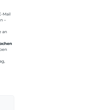
E-Mail
n –
e an
Wochen
eben
ag,