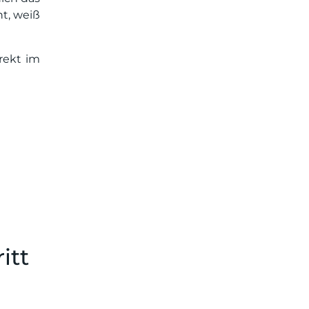
nt, weiß
rekt im
itt