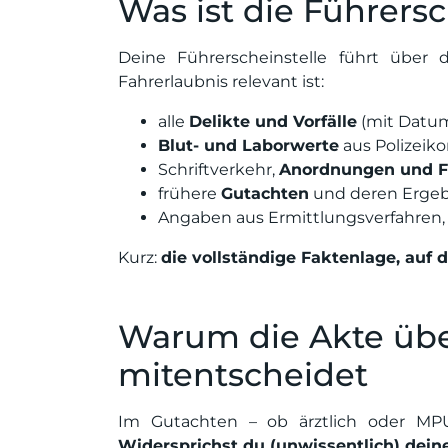
Was ist die Führers
Deine Führerscheinstelle führt über 
Fahrerlaubnis relevant ist:
alle
Delikte und Vorfälle
(mit Datum
Blut- und Laborwerte
aus Polizeiko
Schriftverkehr,
Anordnungen und F
frühere
Gutachten
und deren Ergeb
Angaben aus Ermittlungsverfahren, 
Kurz:
die vollständige Faktenlage, auf 
Warum die Akte übe
mitentscheidet
Im Gutachten – ob ärztlich oder M
Widersprichst du (unwissentlich) dein