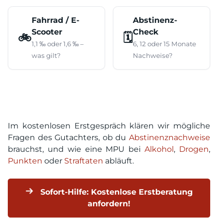
Fahrrad / E-
Abstinenz-
Scooter
Check
🚲
🗓️
1,1 ‰ oder 1,6 ‰ –
6, 12 oder 15 Monate
was gilt?
Nachweise?
Im kostenlosen Erstgespräch klären wir mögliche
Fragen des Gutachters, ob du
Abstinenznachweise
brauchst, und wie eine MPU bei
Alkohol
,
Drogen
,
Punkten
oder
Straftaten
abläuft.
Sofort-Hilfe: Kostenlose Erstberatung
anfordern!