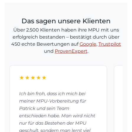
Das sagen unsere Klienten
Über 2.500 Klienten haben ihre MPU mit uns
erfolgreich bestanden – bestätigt durch über
450 echte Bewertungen auf
Google
,
Trustpilot
und
ProvenExpert
.
★★★★★
★
Ich bin froh, dass ich mich bei
Dan
meiner MPU-Vorbereitung für
bes
Patrick und sein Team
vor
entschieden habe. Man wird nicht
mei
nur für das Bestehen der MPU
Pat
geschult, sondern man lernt viel
vie