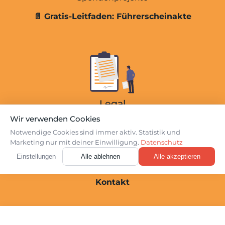
Übersicht
📄 Gratis-Leitfaden: Führerscheinakte
Kosten der MPU-Vorbereitung
Kosten der MPU
MPU Express (3 Tage)
Online-Beratung
Einzel-Beratung
Legal
Facharztgutachten
Wir verwenden Cookies
Datenschutz
Notwendige Cookies sind immer aktiv. Statistik und
Webinare
Marketing nur mit deiner Einwilligung.
Datenschutz
Impressum
Über Uns
Login
Einstellungen
Alle ablehnen
Alle akzeptieren
Cookie-Einstellungen
Kontakt