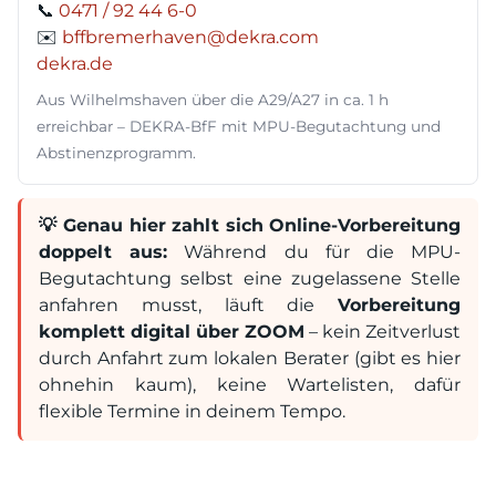
📞
0471 / 92 44 6-0
✉️
bffbremerhaven@dekra.com
dekra.de
Aus Wilhelmshaven über die A29/A27 in ca. 1 h
erreichbar – DEKRA-BfF mit MPU-Begutachtung und
Abstinenzprogramm.
💡 Genau hier zahlt sich Online-Vorbereitung
doppelt aus:
Während du für die MPU-
Begutachtung selbst eine zugelassene Stelle
anfahren musst, läuft die
Vorbereitung
komplett digital über ZOOM
– kein Zeitverlust
durch Anfahrt zum lokalen Berater (gibt es hier
ohnehin kaum), keine Wartelisten, dafür
flexible Termine in deinem Tempo.