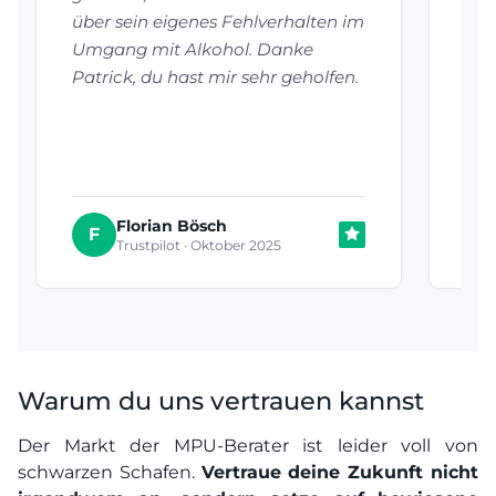
über sein eigenes Fehlverhalten im
hab
Umgang mit Alkohol. Danke
auf
Patrick, du hast mir sehr geholfen.
Emp
Auf
be
Florian Bösch
T
F
Trustpilot · Oktober 2025
Warum du uns vertrauen kannst
Der Markt der MPU-Berater ist leider voll von
schwarzen Schafen.
Vertraue deine Zukunft nicht