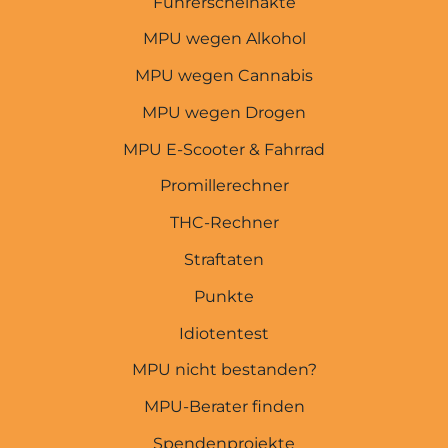
Führerscheinakte
MPU wegen Alkohol
MPU wegen Punkten
MPU wegen Cannabis
MPU wegen Straftaten
MPU wegen Drogen
THC-Rechner
MPU E-Scooter & Fahrrad
Promillerechner
Promillerechner
E-Scooter & Fahrrad
THC-Rechner
MPU wegen Drogen
Straftaten
MPU wegen Cannabis
Punkte
MPU wegen Alkohol
Idiotentest
Abstinenznachweise
MPU nicht bestanden?
Führerscheinakte
MPU-Berater finden
Spendenprojekte