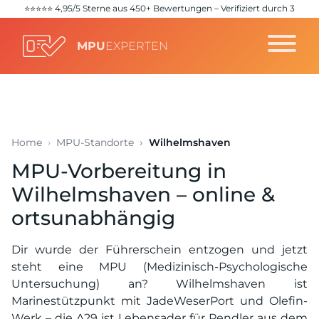
⭐️⭐️⭐️⭐️⭐️ 4,95/5 Sterne aus 450+ Bewertungen – Verifiziert durch 3
unabhängige Quellen (
Google
,
Trustpilot
,
ProvenExpert
)
MPU
EXPERTEN
Home
MPU-Standorte
Wilhelmshaven
MPU-Vorbereitung in
Wilhelmshaven – online &
ortsunabhängig
Dir wurde der Führerschein entzogen und jetzt
steht eine MPU (Medizinisch-Psychologische
Untersuchung) an? Wilhelmshaven ist
Marinestützpunkt mit JadeWeserPort und Olefin-
Werk – die A29 ist Lebensader für Pendler aus dem