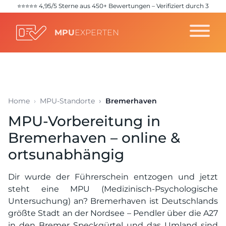
⭐️⭐️⭐️⭐️⭐️ 4,95/5 Sterne aus 450+ Bewertungen – Verifiziert durch 3
unabhängige Quellen (
Google
,
Trustpilot
,
ProvenExpert
)
MPU
EXPERTEN
Home
MPU-Standorte
Bremerhaven
MPU-Vorbereitung in
Bremerhaven – online &
ortsunabhängig
Dir wurde der Führerschein entzogen und jetzt
steht eine MPU (Medizinisch-Psychologische
Untersuchung) an? Bremerhaven ist Deutschlands
größte Stadt an der Nordsee – Pendler über die A27
in den Bremer Speckgürtel und das Umland sind