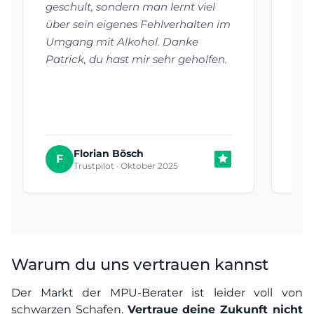
geschult, sondern man lernt viel
vie
über sein eigenes Fehlverhalten im
hab
Umgang mit Alkohol. Danke
auf
Patrick, du hast mir sehr geholfen.
Emp
Auf
be
Florian Bösch
T
F
Trustpilot · Oktober 2025
Warum du uns vertrauen kannst
Der Markt der MPU-Berater ist leider voll von
schwarzen Schafen.
Vertraue deine Zukunft nicht