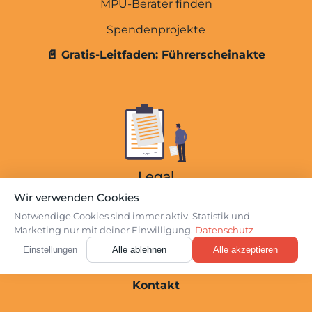
MPU-Berater finden
Spendenprojekte
Übersicht
📄 Gratis-Leitfaden: Führerscheinakte
Kosten der MPU-Vorbereitung
Kosten der MPU
MPU Express (3 Tage)
Online-Beratung
Einzel-Beratung
Legal
Facharztgutachten
Wir verwenden Cookies
Datenschutz
Notwendige Cookies sind immer aktiv. Statistik und
Webinare
Marketing nur mit deiner Einwilligung.
Datenschutz
Impressum
Über Uns
Login
Einstellungen
Alle ablehnen
Alle akzeptieren
Cookie-Einstellungen
Kontakt