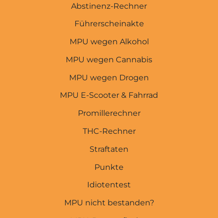
Abstinenz-Rechner
Startseite
Führerscheinakte
MPU wegen Alkohol
MPU wegen Punkten
MPU wegen Cannabis
MPU wegen Straftaten
MPU wegen Drogen
THC-Rechner
MPU E-Scooter & Fahrrad
Promillerechner
Promillerechner
E-Scooter & Fahrrad
THC-Rechner
MPU wegen Drogen
Straftaten
MPU wegen Cannabis
Punkte
MPU wegen Alkohol
Idiotentest
Abstinenznachweise
MPU nicht bestanden?
Führerscheinakte