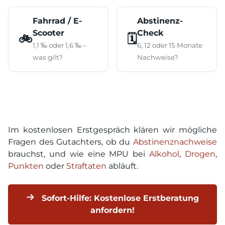
Fahrrad / E-
Abstinenz-
Scooter
Check
🚲
🗓️
1,1 ‰ oder 1,6 ‰ –
6, 12 oder 15 Monate
was gilt?
Nachweise?
Im kostenlosen Erstgespräch klären wir mögliche
Fragen des Gutachters, ob du
Abstinenznachweise
brauchst, und wie eine MPU bei
Alkohol
,
Drogen
,
Punkten
oder
Straftaten
abläuft.
Sofort-Hilfe: Kostenlose Erstberatung
anfordern!