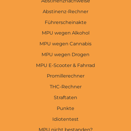
Abstinenznachweise
MPU-EXPERTEN
Abstinenz-Rechner
Startseite
Führerscheinakte
MPU wegen Alkohol
MPU wegen Punkten
MPU wegen Cannabis
MPU wegen Straftaten
MPU wegen Drogen
THC-Rechner
MPU E-Scooter & Fahrrad
Promillerechner
Promillerechner
E-Scooter & Fahrrad
THC-Rechner
MPU wegen Drogen
Straftaten
MPU wegen Cannabis
Punkte
MPU wegen Alkohol
Idiotentest
Abstinenznachweise
MPU nicht bestanden?