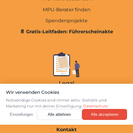
Führerscheinakte
MPU-Berater finden
Spendenprojekte
Übersicht
📄 Gratis-Leitfaden: Führerscheinakte
Kosten der MPU-Vorbereitung
Kosten der MPU
MPU Express (3 Tage)
Online-Beratung
Einzel-Beratung
Legal
Facharztgutachten
Wir verwenden Cookies
Datenschutz
Notwendige Cookies sind immer aktiv. Statistik und
Webinare
Marketing nur mit deiner Einwilligung.
Datenschutz
Impressum
Über Uns
Login
Einstellungen
Alle ablehnen
Alle akzeptieren
Cookie-Einstellungen
Kontakt