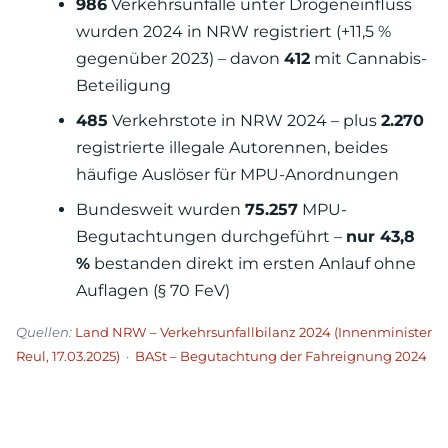
986
Verkehrsunfälle unter Drogeneinfluss
wurden 2024 in NRW registriert (+11,5 %
gegenüber 2023) – davon
412
mit Cannabis-
Beteiligung
485
Verkehrstote in NRW 2024 – plus
2.270
registrierte illegale Autorennen, beides
häufige Auslöser für MPU-Anordnungen
Bundesweit wurden
75.257
MPU-
Begutachtungen durchgeführt –
nur 43,8
%
bestanden direkt im ersten Anlauf ohne
Auflagen (§ 70 FeV)
Quellen:
Land NRW – Verkehrsunfallbilanz 2024 (Innenminister
Reul, 17.03.2025)
·
BASt – Begutachtung der Fahreignung 2024