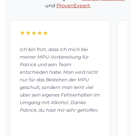
und
ProvenExpert
.
★★★★★
★
Ich bin froh, dass ich mich bei
Dan
meiner MPU-Vorbereitung für
bes
Patrick und sein Team
vor
entschieden habe. Man wird nicht
mei
nur für das Bestehen der MPU
Pat
geschult, sondern man lernt viel
vie
über sein eigenes Fehlverhalten im
hab
Umgang mit Alkohol. Danke
auf
Patrick, du hast mir sehr geholfen.
Emp
Auf
be