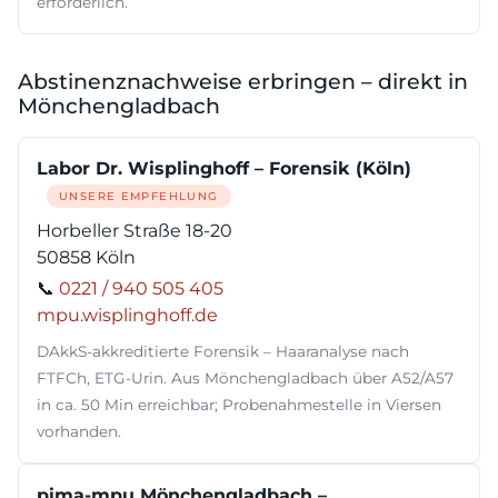
erforderlich.
Abstinenznachweise erbringen – direkt in
Mönchengladbach
Labor Dr. Wisplinghoff – Forensik (Köln)
UNSERE EMPFEHLUNG
Horbeller Straße 18-20
50858 Köln
📞
0221 / 940 505 405
mpu.wisplinghoff.de
DAkkS-akkreditierte Forensik – Haaranalyse nach
FTFCh, ETG-Urin. Aus Mönchengladbach über A52/A57
in ca. 50 Min erreichbar; Probenahmestelle in Viersen
vorhanden.
pima-mpu Mönchengladbach –