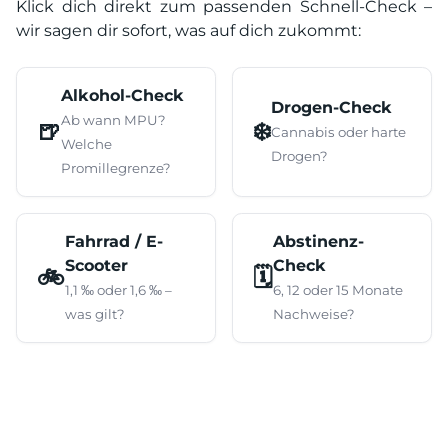
Klick dich direkt zum passenden Schnell-Check –
wir sagen dir sofort, was auf dich zukommt:
Alkohol-Check
Drogen-Check
Ab wann MPU?
🍺
❄️
Cannabis oder harte
Welche
Drogen?
Promillegrenze?
Fahrrad / E-
Abstinenz-
Scooter
Check
🚲
🗓️
1,1 ‰ oder 1,6 ‰ –
6, 12 oder 15 Monate
was gilt?
Nachweise?