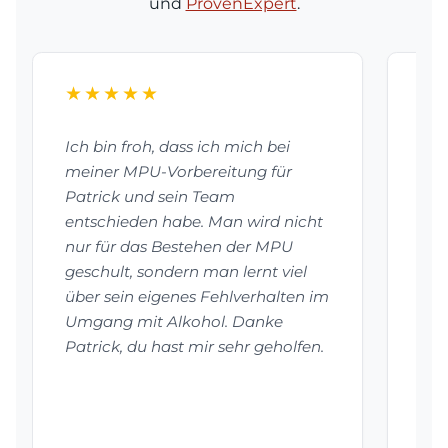
und
ProvenExpert
.
★★★★★
★
Ich bin froh, dass ich mich bei
Dan
meiner MPU-Vorbereitung für
bes
Patrick und sein Team
vor
entschieden habe. Man wird nicht
mei
nur für das Bestehen der MPU
Pat
geschult, sondern man lernt viel
vie
über sein eigenes Fehlverhalten im
hab
Umgang mit Alkohol. Danke
auf
Patrick, du hast mir sehr geholfen.
Emp
Auf
be