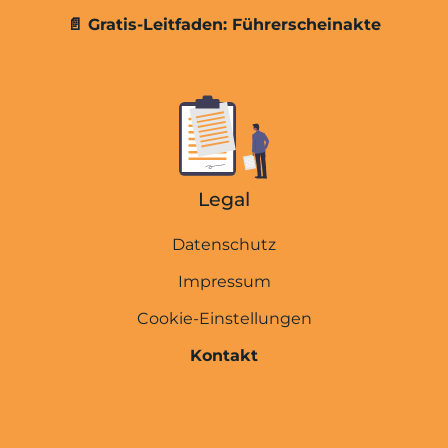
Promillerechner
📄 Gratis-Leitfaden: Führerscheinakte
E-Scooter & Fahrrad
MPU wegen Drogen
MPU wegen Cannabis
MPU wegen Alkohol
Legal
Abstinenznachweise
Führerscheinakte
Datenschutz
Impressum
Übersicht
Cookie-Einstellungen
Kosten der MPU-Vorbereitung
Kontakt
Kosten der MPU
MPU Express (3 Tage)