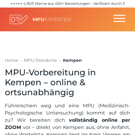
⭐️⭐️⭐️⭐️⭐️ 4,95/5 Sterne aus 450+ Bewertungen – Verifiziert durch 3
unabhängige Quellen (
Google
,
Trustpilot
,
ProvenExpert
)
MPU
EXPERTEN
Home
MPU-Standorte
Kempen
MPU-Vorbereitung in
Kempen – online &
ortsunabhängig
Führerschein weg und eine MPU (Medizinisch-
Psychologische Untersuchung) kommt auf dich
zu? Wir bereiten dich
vollständig online per
ZOOM
vor – direkt von Kempen aus, ohne Anfahrt,
ohne Warteliste. Kempen liegt im Kreis Viersen am