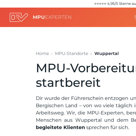
⭐️⭐️⭐️⭐️⭐️ 4,95/5 Stern
MPU
EXPERTEN
Home
MPU-Standorte
Wuppertal
MPU-Vorbereitun
startbereit
Dir wurde der Führerschein entzogen un
Bergischen Land – von wo viele täglich 
Arbeitsweg. Wir, die MPU-Experten, ber
Menschen aus Wuppertal und dem Ber
begleitete Klienten
sprechen für sich.