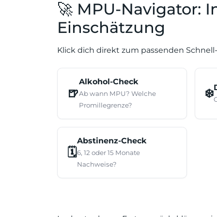
🚀 MPU-Navigator: 
Einschätzung
Klick dich direkt zum passenden Schnell-
Alkohol-Check
🍺
❄️
Ab wann MPU? Welche
Promillegrenze?
Abstinenz-Check
🗓️
6, 12 oder 15 Monate
Nachweise?