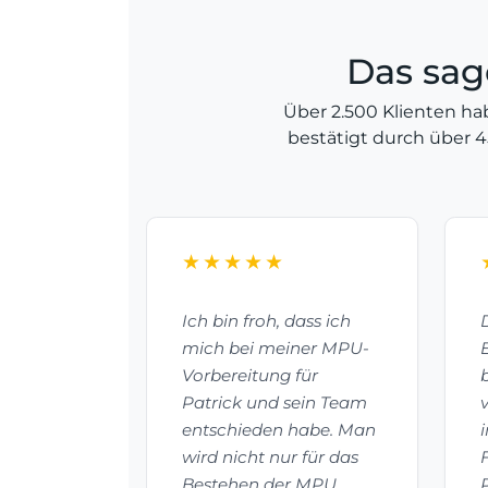
Das sag
Über 2.500 Klienten ha
bestätigt durch über 
★★★★★
e
Ich bin froh, dass ich
r
mich bei meiner MPU-
ngehen und
Vorbereitung für
druckt wie
Patrick und sein Team
hnell und
entschieden habe. Man
wird nicht nur für das
blief. Ich
Bestehen der MPU