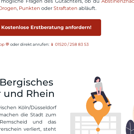
r mögliche Fragen des Gutachters, ob du
Abstinenzna
Drogen
,
Punkten
oder
Straftaten
abläuft.
 Kostenlose Erstberatung anfordern!
p 💬
oder direkt anrufen:
📱 01520 / 258 83 53
Bergisches
 und Rhein
ischen Köln/Düsseldorf
machen die Stadt zum
, Remscheid und das
rschein verliert, steht