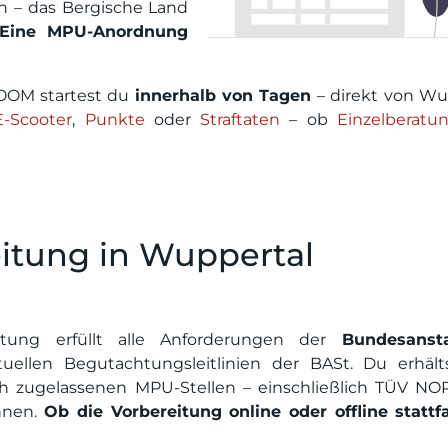
en – das Bergische Land
Eine MPU-Anordnung
OOM startest du
innerhalb von Tagen
– direkt von Wu
E-Scooter
,
Punkte
oder
Straftaten
– ob
Einzelberatu
itung in Wuppertal
ratung erfüllt alle Anforderungen der
Bundesanst
llen Begutachtungsleitlinien der BASt. Du erhält
tlich zugelassenen MPU-Stellen – einschließlich TÜV N
nnen.
Ob die Vorbereitung online oder offline stattfa