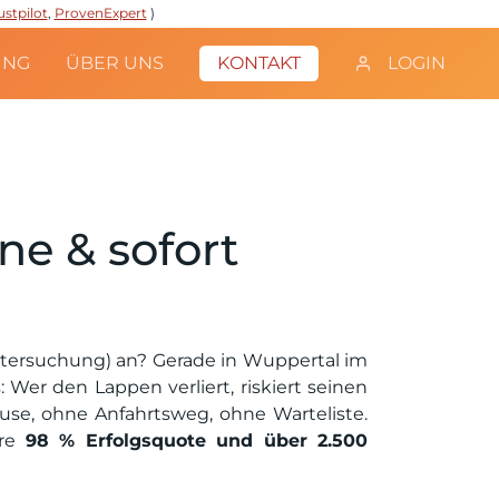
ustpilot
,
ProvenExpert
)
UNG
ÜBER UNS
KONTAKT
LOGIN
ne & sofort
ntersuchung) an? Gerade in Wuppertal im
Wer den Lappen verliert, riskiert seinen
se, ohne Anfahrtsweg, ohne Warteliste.
ere
98 % Erfolgsquote und über 2.500