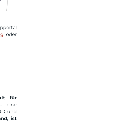
ppertal
ng
oder
alt für
st eine
ORD und
nd, ist