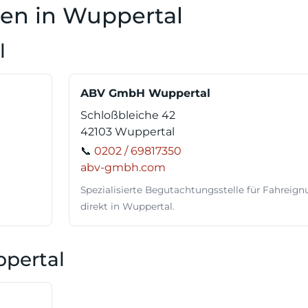
len in Wuppertal
l
ABV GmbH Wuppertal
Schloßbleiche 42
42103 Wuppertal
📞
0202 / 69817350
abv-gmbh.com
Spezialisierte Begutachtungsstelle für Fahreig
direkt in Wuppertal.
ppertal