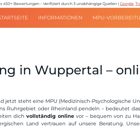
e aus 450+ Bewertungen – Verifiziert durch 3 unabhängige Quellen (
Google
,
Tr
STARTSEITE
INFORMATIONEN
MPU-VORBEREIT
g in Wuppertal – onli
d jetzt steht eine MPU (Medizinisch-Psychologische U
ins Ruhrgebiet oder Rheinland pendeln – bedeutet das: 
eiten dich
vollständig online
vor – bequem von zu Hau
gischen Land vertrauen auf unsere Beratung. Uns