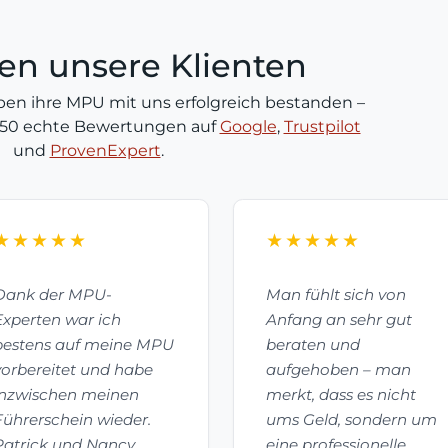
en unsere Klienten
ben ihre MPU mit uns erfolgreich bestanden –
450 echte Bewertungen auf
Google
,
Trustpilot
und
ProvenExpert
.
★★★★★
★★★★★
Dank der MPU-
Man fühlt sich von
Experten war ich
Anfang an sehr gut
bestens auf meine MPU
beraten und
vorbereitet und habe
aufgehoben – man
inzwischen meinen
merkt, dass es nicht
Führerschein wieder.
ums Geld, sondern um
Patrick und Nancy
eine professionelle