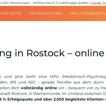
e aus 450+ Bewertungen – Verifiziert durch 3 unabhängige Quellen (
Google
,
Tr
STARTSEITE
INFORMATIONEN
MPU-VORBEREIT
g in Rostock – online
 und jetzt steht eine MPU (Medizinisch-Psycholo
afen, A19 und A20 – gerade Pendler aus dem dünn 
reiten dich
vollständig online
vor – bequem von zu Hau
estadt Rostock, in Warnemünde, im Umland zwischen D
8 % Erfolgsquote und über 2.500 begleitete Klienten
s