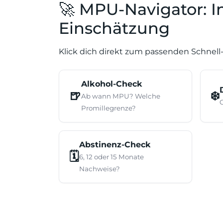
🚀 MPU-Navigator: 
Einschätzung
Klick dich direkt zum passenden Schnell-
Alkohol-Check
🍺
❄️
Ab wann MPU? Welche
Promillegrenze?
Abstinenz-Check
🗓️
6, 12 oder 15 Monate
Nachweise?