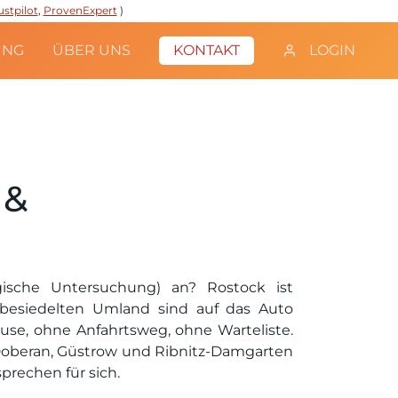
ustpilot
,
ProvenExpert
)
UNG
ÜBER UNS
KONTAKT
LOGIN
 &
gische Untersuchung) an? Rostock ist
besiedelten Umland sind auf das Auto
se, ohne Anfahrtsweg, ohne Warteliste.
oberan, Güstrow und Ribnitz-Damgarten
prechen für sich.