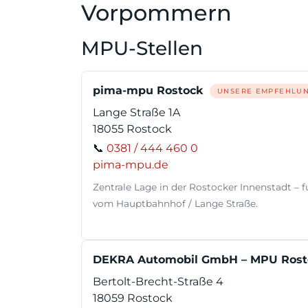
Vorpommern
MPU-Stellen
pima-mpu Rostock
UNSERE EMPFEHLU
Lange Straße 1A
18055 Rostock
📞
0381 / 444 460 0
pima-mpu.de
Zentrale Lage in der Rostocker Innenstadt – f
vom Hauptbahnhof / Lange Straße.
DEKRA Automobil GmbH – MPU Rost
Bertolt-Brecht-Straße 4
18059 Rostock