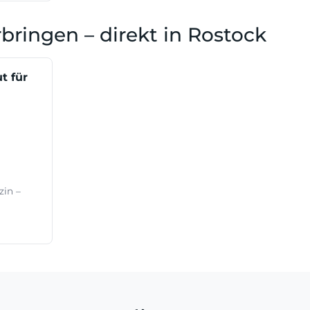
ringen – direkt in Rostock
t für
zin –