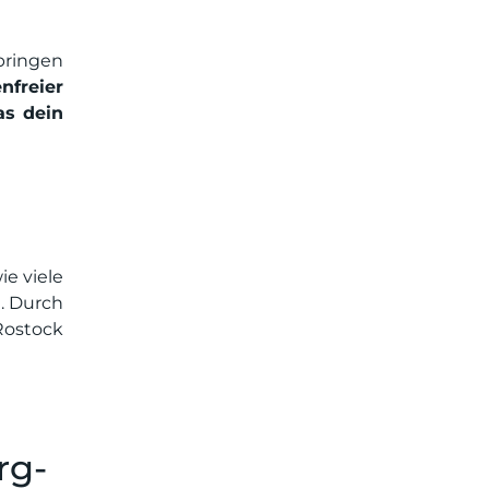
bringen
nfreier
as dein
ie viele
. Durch
ostock
rg-