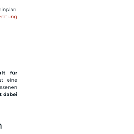
inplan,
eratung
alt für
st eine
assenen
st dabei
n