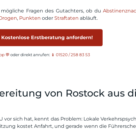
r mögliche Fragen des Gutachters, ob du
Abstinenzna
Drogen
,
Punkten
oder
Straftaten
abläuft.
 Kostenlose Erstberatung anfordern!
p 💬
oder direkt anrufen:
📱 01520 / 258 83 53
reitung von Rostock aus d
 vor sich hat, kennt das Problem: Lokale Verkehrspsyc
Sitzung kostet Anfahrt, und gerade wenn die Führersche