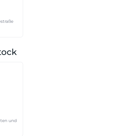
straße
tock
iten und