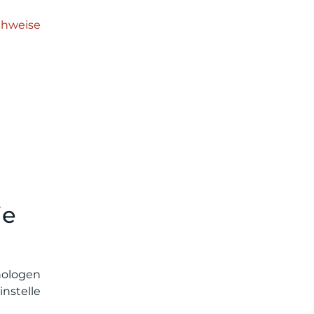
chweise
ie
hologen
instelle