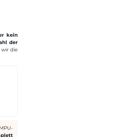
er kein
hl der
wir die
MPU-
plett