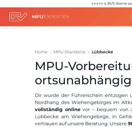
⭐️⭐️⭐️⭐️⭐️ 4,95/5 Stern
MPU
EXPERTEN
Home
MPU-Standorte
Lübbecke
MPU-Vorbereitun
ortsunabhängig
Dir wurde der Führerschein entzogen 
Nordhang des Wiehengebirges im Altkr
vollständig online
vor – bequem von zu
Lübbecke am Wiehengebirge, in Gehle
vertrauen auf unsere Beratung. Unsere
9