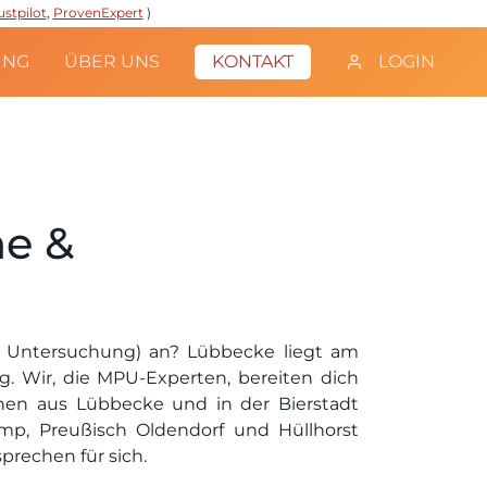
ustpilot
,
ProvenExpert
)
UNG
ÜBER UNS
KONTAKT
LOGIN
ne &
e Untersuchung) an? Lübbecke liegt am
 Wir, die MPU-Experten, bereiten dich
en aus Lübbecke und in der Bierstadt
p, Preußisch Oldendorf und Hüllhorst
prechen für sich.