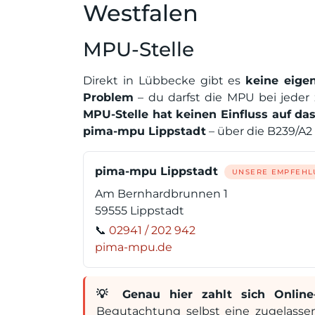
Westfalen
MPU-Stelle
Direkt in Lübbecke gibt es
keine eige
Problem
– du darfst die MPU bei jeder
MPU-Stelle hat keinen Einfluss auf da
pima-mpu Lippstadt
– über die B239/A2 
pima-mpu Lippstadt
UNSERE EMPFEH
Am Bernhardbrunnen 1
59555 Lippstadt
📞
02941 / 202 942
pima-mpu.de
💡 Genau hier zahlt sich Online-
Begutachtung selbst eine zugelassen