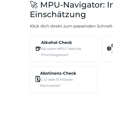
🚀 MPU-Navigator: 
Einschätzung
Klick dich direkt zum passenden Schnell-
Alkohol-Check
🍺
❄️
Ab wann MPU? Welche
Promillegrenze?
Abstinenz-Check
🗓️
6, 12 oder 15 Monate
Nachweise?