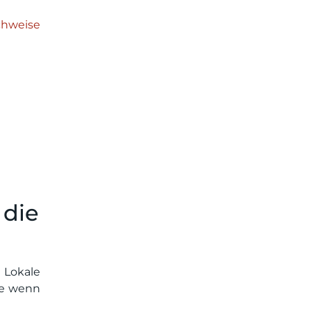
chweise
 die
Lokale
de wenn