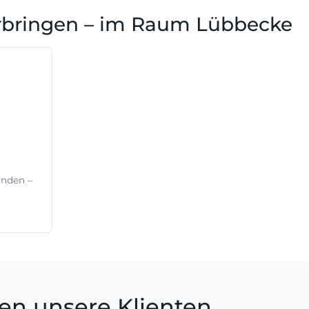
rbringen – im Raum Lübbecke
inden –
en unsere Klienten