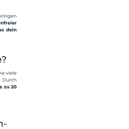
bringen
nfreier
as dein
e?
ie viele
. Durch
s zu 20
n-