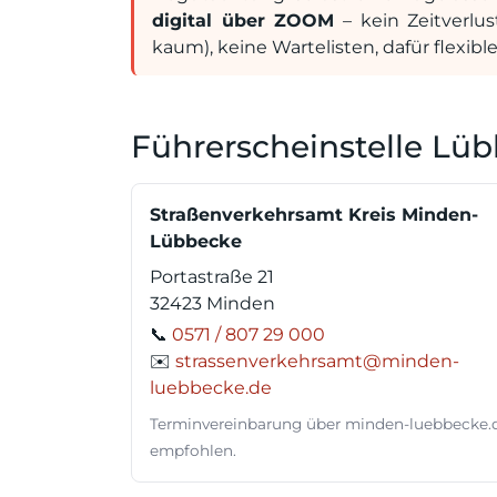
digital über ZOOM
– kein Zeitverlus
kaum), keine Wartelisten, dafür flexib
Führerscheinstelle Lü
Straßenverkehrsamt Kreis Minden-
Lübbecke
Portastraße 21
32423 Minden
📞
0571 / 807 29 000
✉️
strassenverkehrsamt@minden-
luebbecke.de
Terminvereinbarung über minden-luebbecke.
empfohlen.