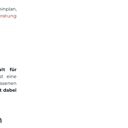
inplan,
eratung
alt für
st eine
assenen
st dabei
n