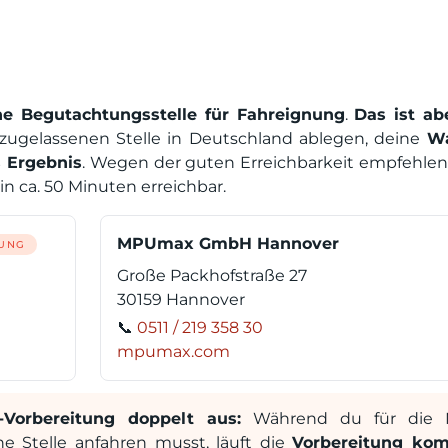
ne Begutachtungsstelle für Fahreignung
.
Das ist ab
 zugelassenen Stelle in Deutschland ablegen, deine
Wa
s Ergebnis
. Wegen der guten Erreichbarkeit empfehlen 
in ca. 50 Minuten erreichbar.
MPUmax GmbH Hannover
LUNG
Große Packhofstraße 27
30159 Hannover
📞
0511 / 219 358 30
mpumax.com
Vorbereitung doppelt aus:
Während du für die 
e Stelle anfahren musst, läuft die
Vorbereitung kom