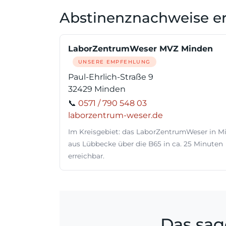
Abstinenznachweise e
LaborZentrumWeser MVZ Minden
UNSERE EMPFEHLUNG
Paul-Ehrlich-Straße 9
32429 Minden
📞
0571 / 790 548 03
laborzentrum-weser.de
Im Kreisgebiet: das LaborZentrumWeser in M
aus Lübbecke über die B65 in ca. 25 Minuten
erreichbar.
Das sag