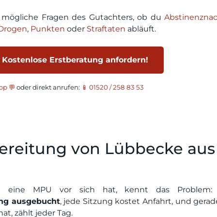
r mögliche Fragen des Gutachters, ob du
Abstinenzna
Drogen
,
Punkten
oder
Straftaten
abläuft.
 Kostenlose Erstberatung anfordern!
p 💬
oder direkt anrufen:
📱 01520 / 258 83 53
reitung von Lübbecke aus
eine MPU vor sich hat, kennt das Problem: 
ng ausgebucht
, jede Sitzung kostet Anfahrt, und gera
at, zählt jeder Tag.