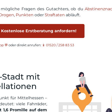
r mögliche Fragen des Gutachters, ob du
Abstinenzna
Drogen
,
Punkten
oder
Straftaten
abläuft.
 Kostenlose Erstberatung anfordern!
p 💬
oder direkt anrufen:
📱 01520 / 258 83 53
-Stadt mit
llationen
unkt für Mittelhessen –
eutet: viele Fahrräder,
 1,6 Promille auf dem