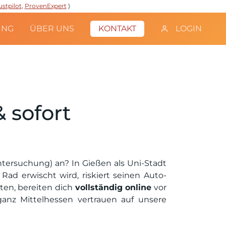
ustpilot
,
ProvenExpert
)
UNG
ÜBER UNS
KONTAKT
LOGIN
 sofort
tersuchung) an? In Gießen als Uni-Stadt
ad erwischt wird, riskiert seinen Auto-
ten, bereiten dich
vollständig online
vor
nz Mittelhessen vertrauen auf unsere