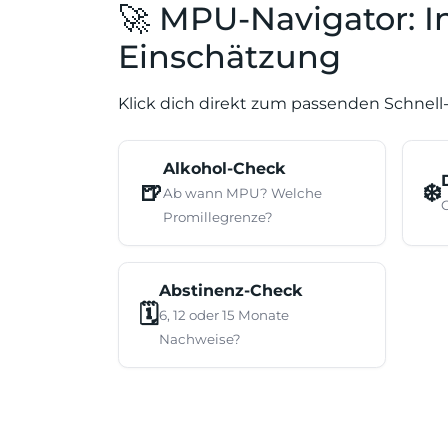
🚀 MPU-Navigator: 
Einschätzung
Klick dich direkt zum passenden Schnell-
Alkohol-Check
🍺
❄️
Ab wann MPU? Welche
Promillegrenze?
Abstinenz-Check
🗓️
6, 12 oder 15 Monate
Nachweise?