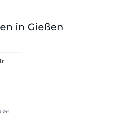
len in Gießen
ür
s der