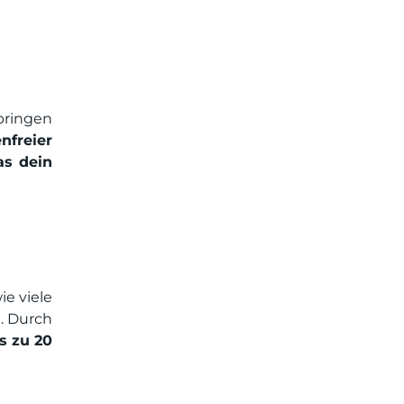
bringen
nfreier
as dein
ie viele
. Durch
s zu 20