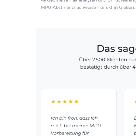
Akkreditierte Haaranalysen und Urinscreening
MPU-Abstinenznachweise – direkt in Gießen.
Das sag
Über 2.500 Klienten ha
bestätigt durch über 
★★★★★
e
Ich bin froh, dass ich
r
mich bei meiner MPU-
ngehen und
Vorbereitung für