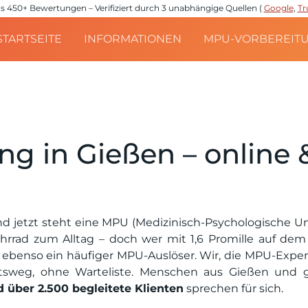
e aus 450+ Bewertungen – Verifiziert durch 3 unabhängige Quellen (
Google
,
Tr
STARTSEITE
INFORMATIONEN
MPU-VORBEREIT
g in Gießen – online &
d jetzt steht eine MPU (Medizinisch-Psychologische Un
rrad zum Alltag – doch wer mit 1,6 Promille auf dem R
r ebenso ein häufiger MPU-Auslöser. Wir, die MPU-Exper
sweg, ohne Warteliste. Menschen aus Gießen und ga
 über 2.500 begleitete Klienten
sprechen für sich.