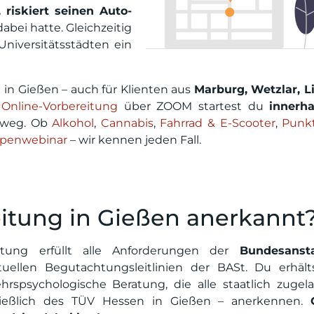
 riskiert seinen Auto-
abei hatte. Gleichzeitig
niversitätsstädten ein
 in Gießen – auch für Klienten aus
Marburg, Wetzlar, 
r
Online-Vorbereitung
über ZOOM startest du
innerh
tsweg. Ob
Alkohol
,
Cannabis
,
Fahrrad & E-Scooter
,
Punk
penwebinar
– wir kennen jeden Fall.
itung in Gießen anerkannt
ratung erfüllt alle Anforderungen der
Bundesanst
llen Begutachtungsleitlinien der BASt. Du erhält
ehrspsychologische Beratung, die alle staatlich zugel
hließlich des TÜV Hessen in Gießen – anerkennen.