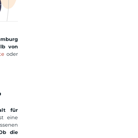
Limburg
alb von
te
oder
?
alt für
st eine
assenen
Ob die