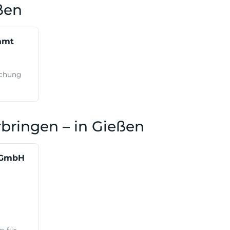
ßen
amt
uchung
bringen – in Gießen
n GmbH