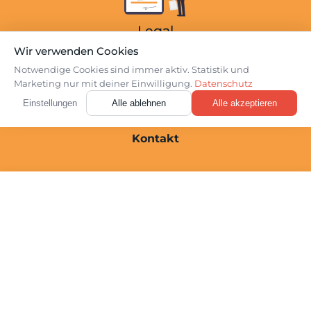
Einzel-Beratung
Legal
Facharztgutachten
Wir verwenden Cookies
Datenschutz
Notwendige Cookies sind immer aktiv. Statistik und
Webinare
Marketing nur mit deiner Einwilligung.
Datenschutz
Impressum
Über Uns
Login
Einstellungen
Alle ablehnen
Alle akzeptieren
Cookie-Einstellungen
Kontakt
☰
Kostenloses Erstgespräch
01520 / 258 83 53
Folge uns auf Social Media