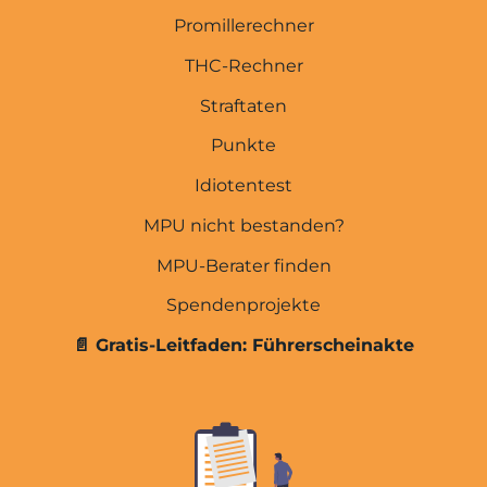
Promillerechner
Promillerechner
E-Scooter & Fahrrad
THC-Rechner
MPU wegen Drogen
Straftaten
MPU wegen Cannabis
Punkte
MPU wegen Alkohol
Idiotentest
Abstinenznachweise
MPU nicht bestanden?
Führerscheinakte
MPU-Berater finden
Spendenprojekte
Übersicht
📄 Gratis-Leitfaden: Führerscheinakte
Kosten der MPU-Vorbereitung
Kosten der MPU
MPU Express (3 Tage)
Online-Beratung