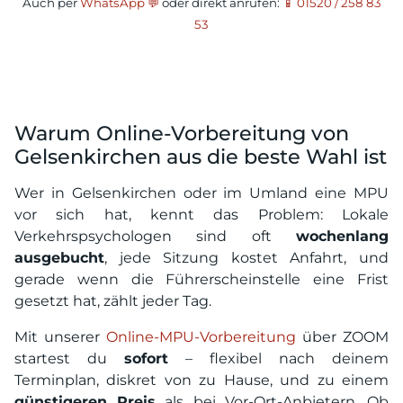
Auch per
WhatsApp 💬
oder direkt anrufen:
📱 01520 / 258 83
53
Warum Online-Vorbereitung von
Gelsenkirchen aus die beste Wahl ist
Wer in Gelsenkirchen oder im Umland eine MPU
vor sich hat, kennt das Problem: Lokale
Verkehrspsychologen sind oft
wochenlang
ausgebucht
, jede Sitzung kostet Anfahrt, und
gerade wenn die Führerscheinstelle eine Frist
gesetzt hat, zählt jeder Tag.
Mit unserer
Online-MPU-Vorbereitung
über ZOOM
startest du
sofort
– flexibel nach deinem
Terminplan, diskret von zu Hause, und zu einem
günstigeren Preis
als bei Vor-Ort-Anbietern. Ob