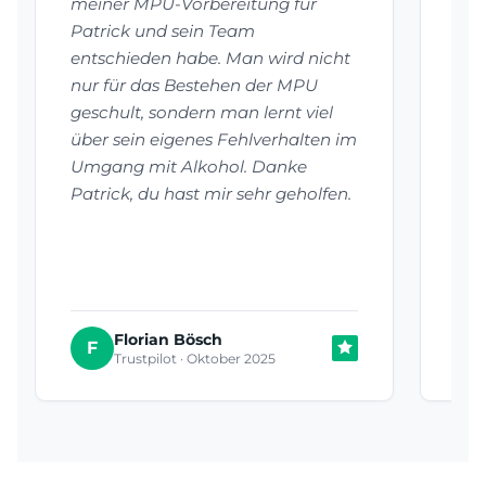
meiner MPU-Vorbereitung für
bes
Patrick und sein Team
vor
entschieden habe. Man wird nicht
mei
nur für das Bestehen der MPU
Pat
geschult, sondern man lernt viel
vie
über sein eigenes Fehlverhalten im
hab
Umgang mit Alkohol. Danke
auf
Patrick, du hast mir sehr geholfen.
Emp
Auf
be
Florian Bösch
T
F
Trustpilot · Oktober 2025