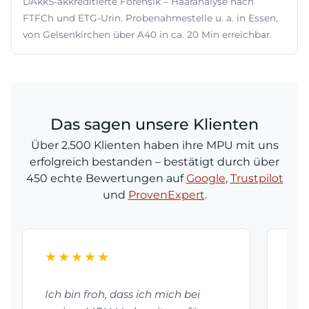
DAkkS-akkreditierte Forensik – Haaranalyse nach
FTFCh und ETG-Urin. Probenahmestelle u. a. in Essen,
von Gelsenkirchen über A40 in ca. 20 Min erreichbar.
Das sagen unsere Klienten
Über 2.500 Klienten haben ihre MPU mit uns
erfolgreich bestanden – bestätigt durch über
450 echte Bewertungen auf
Google
,
Trustpilot
und
ProvenExpert
.
★★★★★
★
Ich bin froh, dass ich mich bei
Dan