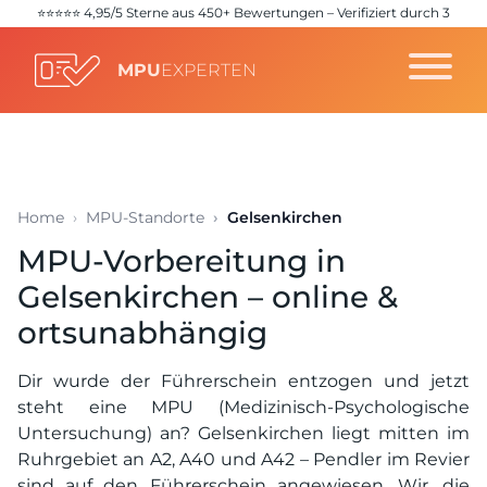
⭐️⭐️⭐️⭐️⭐️ 4,95/5 Sterne aus 450+ Bewertungen – Verifiziert durch 3
unabhängige Quellen (
Google
,
Trustpilot
,
ProvenExpert
)
MPU
EXPERTEN
Home
MPU-Standorte
Gelsenkirchen
MPU-Vorbereitung in
Gelsenkirchen – online &
ortsunabhängig
Dir wurde der Führerschein entzogen und jetzt
steht eine MPU (Medizinisch-Psychologische
Untersuchung) an? Gelsenkirchen liegt mitten im
Ruhrgebiet an A2, A40 und A42 – Pendler im Revier
sind auf den Führerschein angewiesen. Wir, die