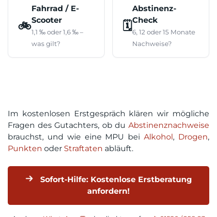
Fahrrad / E-
Abstinenz-
Scooter
Check
🚲
🗓️
1,1 ‰ oder 1,6 ‰ –
6, 12 oder 15 Monate
was gilt?
Nachweise?
Im kostenlosen Erstgespräch klären wir mögliche
Fragen des Gutachters, ob du
Abstinenznachweise
brauchst, und wie eine MPU bei
Alkohol
,
Drogen
,
Punkten
oder
Straftaten
abläuft.
Sofort-Hilfe: Kostenlose Erstberatung
anfordern!