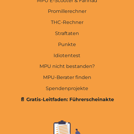
MPU E-Scooter & Fahrrad
Promillerechner
Promillerechner
E-Scooter & Fahrrad
THC-Rechner
MPU wegen Drogen
Straftaten
MPU wegen Cannabis
Punkte
MPU wegen Alkohol
Idiotentest
Abstinenznachweise
MPU nicht bestanden?
Führerscheinakte
MPU-Berater finden
Spendenprojekte
Übersicht
📄 Gratis-Leitfaden: Führerscheinakte
Kosten der MPU-Vorbereitung
Kosten der MPU
MPU Express (3 Tage)