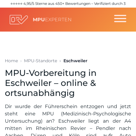
⭐️⭐️⭐️⭐️⭐️ 4,95/5 Sterne aus 450+ Bewertungen – Verifiziert durch 3
unabhängige Quellen (
Google
,
Trustpilot
,
ProvenExpert
)
MPU
EXPERTEN
Home
MPU-Standorte
Eschweiler
MPU-Vorbereitung in
Eschweiler – online &
ortsunabhängig
Dir wurde der Führerschein entzogen und jetzt
steht eine MPU (Medizinisch-Psychologische
Untersuchung) an? Eschweiler liegt an der A4
mitten im Rheinischen Revier – Pendler nach
Aachen, Düren und Köln sind aufs Auto