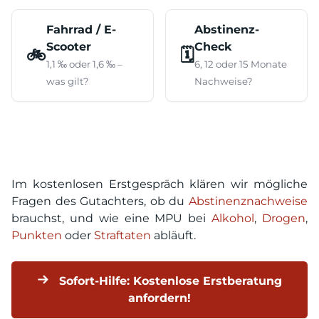
Fahrrad / E-
Abstinenz-
Scooter
Check
🚲
🗓️
1,1 ‰ oder 1,6 ‰ –
6, 12 oder 15 Monate
was gilt?
Nachweise?
Im kostenlosen Erstgespräch klären wir mögliche
Fragen des Gutachters, ob du
Abstinenznachweise
brauchst, und wie eine MPU bei
Alkohol
,
Drogen
,
Punkten
oder
Straftaten
abläuft.
Sofort-Hilfe: Kostenlose Erstberatung
anfordern!