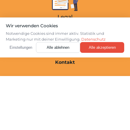
Online-Beratung
Einzel-Beratung
Legal
Facharztgutachten
Wir verwenden Cookies
Datenschutz
Notwendige Cookies sind immer aktiv. Statistik und
Webinare
Marketing nur mit deiner Einwilligung.
Datenschutz
Impressum
Über Uns
Login
Einstellungen
Alle ablehnen
Alle akzeptieren
Cookie-Einstellungen
Kontakt
☰
Kostenloses Erstgespräch
01520 / 258 83 53
Folge uns auf Social Media