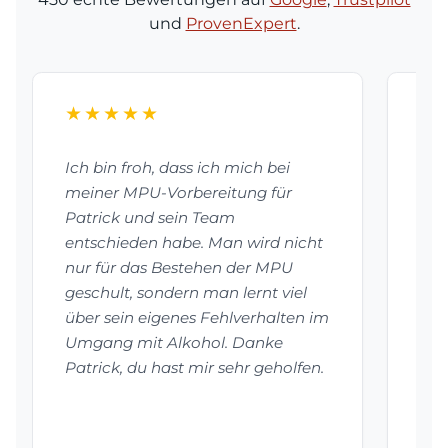
und
ProvenExpert
.
★★★★★
★
Ich bin froh, dass ich mich bei
Dan
meiner MPU-Vorbereitung für
bes
Patrick und sein Team
vor
entschieden habe. Man wird nicht
mei
nur für das Bestehen der MPU
Pat
geschult, sondern man lernt viel
vie
über sein eigenes Fehlverhalten im
hab
Umgang mit Alkohol. Danke
auf
Patrick, du hast mir sehr geholfen.
Emp
Auf
be