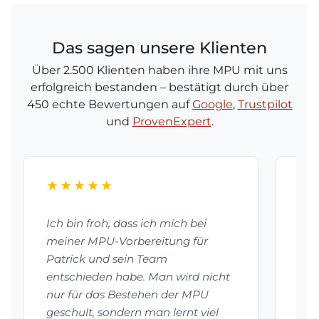
Das sagen unsere Klienten
Über 2.500 Klienten haben ihre MPU mit uns
erfolgreich bestanden – bestätigt durch über
450 echte Bewertungen auf
Google
,
Trustpilot
und
ProvenExpert
.
★★★★★
★
Ich bin froh, dass ich mich bei
Dan
meiner MPU-Vorbereitung für
bes
Patrick und sein Team
vor
entschieden habe. Man wird nicht
mei
nur für das Bestehen der MPU
Pat
geschult, sondern man lernt viel
vie