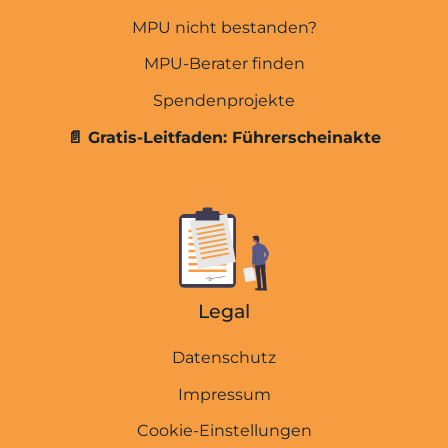
MPU wegen Punkten
MPU nicht bestanden?
MPU wegen Straftaten
MPU-Berater finden
THC-Rechner
Spendenprojekte
Promillerechner
📄 Gratis-Leitfaden: Führerscheinakte
E-Scooter & Fahrrad
MPU wegen Drogen
MPU wegen Cannabis
MPU wegen Alkohol
Legal
Abstinenznachweise
Führerscheinakte
Datenschutz
Impressum
Übersicht
Cookie-Einstellungen