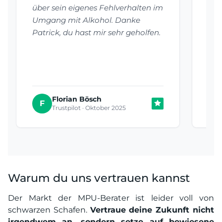
über sein eigenes Fehlverhalten im
hab
Umgang mit Alkohol. Danke
auf
Patrick, du hast mir sehr geholfen.
Emp
Auf
be
Florian Bösch
T
F
Trustpilot · Oktober 2025
Warum du uns vertrauen kannst
Der Markt der MPU-Berater ist leider voll von
schwarzen Schafen.
Vertraue deine Zukunft nicht
irgendwem an, sondern setze auf bewiesene