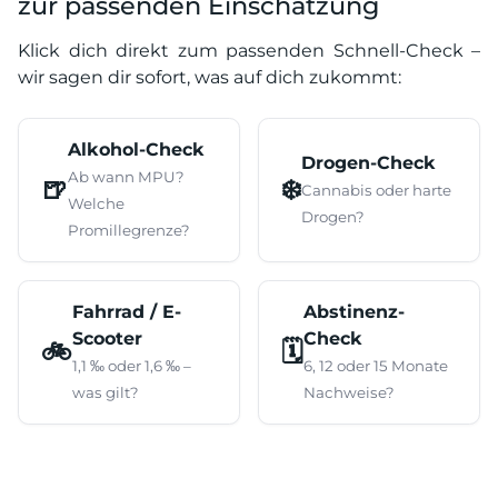
zur passenden Einschätzung
Klick dich direkt zum passenden Schnell-Check –
wir sagen dir sofort, was auf dich zukommt:
Alkohol-Check
Drogen-Check
Ab wann MPU?
🍺
❄️
Cannabis oder harte
Welche
Drogen?
Promillegrenze?
Fahrrad / E-
Abstinenz-
Scooter
Check
🚲
🗓️
1,1 ‰ oder 1,6 ‰ –
6, 12 oder 15 Monate
was gilt?
Nachweise?