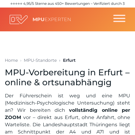
⭐️⭐️⭐️⭐️⭐️ 4,95/5 Sterne aus 450+ Bewertungen – Verifiziert durch 3
unabhängige Quellen (
Google
,
Trustpilot
,
ProvenExpert
)
MPU
EXPERTEN
Home
MPU-Standorte
Erfurt
MPU-Vorbereitung in Erfurt –
online & ortsunabhängig
Der Führerschein ist weg und eine MPU
(Medizinisch-Psychologische Untersuchung) steht
an? Wir bereiten dich
vollständig online per
ZOOM
vor – direkt aus Erfurt, ohne Anfahrt, ohne
Warteliste. Die Landeshauptstadt Thüringens liegt
am Schnittpunkt der A4 und A71 und ist