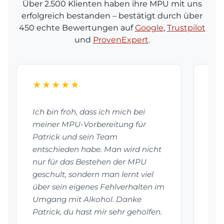
Über 2.500 Klienten haben ihre MPU mit uns
erfolgreich bestanden – bestätigt durch über
450 echte Bewertungen auf
Google
,
Trustpilot
und
ProvenExpert
.
★★★★★
★
Ich bin froh, dass ich mich bei
Dan
meiner MPU-Vorbereitung für
bes
Patrick und sein Team
vor
entschieden habe. Man wird nicht
mei
nur für das Bestehen der MPU
Pat
geschult, sondern man lernt viel
vie
über sein eigenes Fehlverhalten im
hab
Umgang mit Alkohol. Danke
auf
Patrick, du hast mir sehr geholfen.
Emp