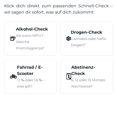
Klick dich direkt zum passenden Schnell-Check –
wir sagen dir sofort, was auf dich zukommt:
Alkohol-Check
Drogen-Check
Ab wann MPU?
🍺
❄️
Cannabis oder harte
Welche
Drogen?
Promillegrenze?
Fahrrad / E-
Abstinenz-
Scooter
Check
🚲
🗓️
1,1 ‰ oder 1,6 ‰ –
6, 12 oder 15 Monate
was gilt?
Nachweise?