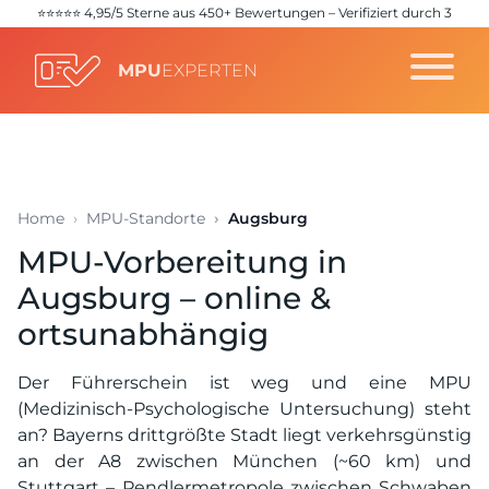
⭐️⭐️⭐️⭐️⭐️ 4,95/5 Sterne aus 450+ Bewertungen – Verifiziert durch 3
unabhängige Quellen (
Google
,
Trustpilot
,
ProvenExpert
)
MPU
EXPERTEN
Home
MPU-Standorte
Augsburg
MPU-Vorbereitung in
Augsburg – online &
ortsunabhängig
Der Führerschein ist weg und eine MPU
(Medizinisch-Psychologische Untersuchung) steht
an? Bayerns drittgrößte Stadt liegt verkehrsgünstig
an der A8 zwischen München (~60 km) und
Stuttgart – Pendlermetropole zwischen Schwaben