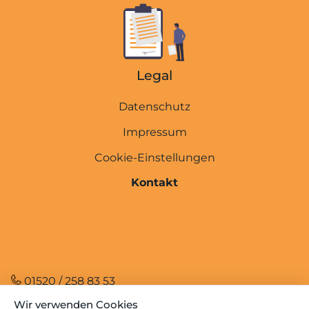
MPU wegen Cannabis
MPU wegen Alkohol
Legal
Abstinenznachweise
Führerscheinakte
Datenschutz
Impressum
Übersicht
Cookie-Einstellungen
Kosten der MPU-Vorbereitung
Kontakt
Kosten der MPU
MPU Express (3 Tage)
Online-Beratung
Einzel-Beratung
01520 / 258 83 53
Folge uns auf Social Media
Facharztgutachten
Wir verwenden Cookies