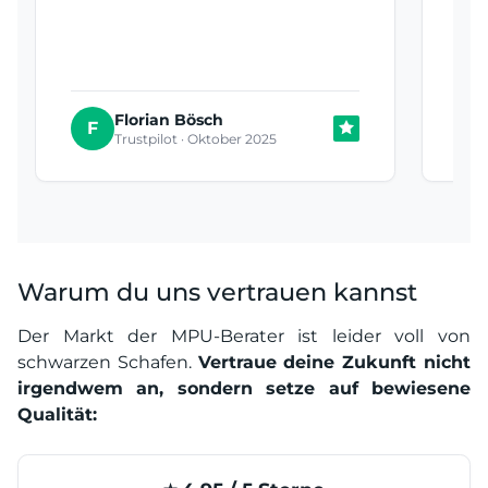
Auf
be
Florian Bösch
T
F
Trustpilot · Oktober 2025
Warum du uns vertrauen kannst
Der Markt der MPU-Berater ist leider voll von
schwarzen Schafen.
Vertraue deine Zukunft nicht
irgendwem an, sondern setze auf bewiesene
Qualität: